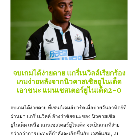
จบเกมได้ง่ายดาย แกรี่เนวิลล์เรียกร้อง
เกมง่ายหลังจากนิวคาสเซิลยูไนเต็ด
เอาชนะ แมนเชสเตอร์ยูไนเต็ด2-0
จบเกมได้ง่ายดาย ที่เซนต์เจมส์ปาร์คเมื่อบ่ายวันอาทิตย์ที่
ผ่านมา แกรี่ เนวิลล์ อ้างว่าชัยชนะของ นิวคาสเซิล
ยูไนเต็ด เหนือ แมนเชสเตอร์ยูไนเต็ด จะเป็นเกมที่ง่าย
กว่ากว่าการปะทะที่กำลังจะเกิดขึ้นกับ เวสต์แฮม, เบ