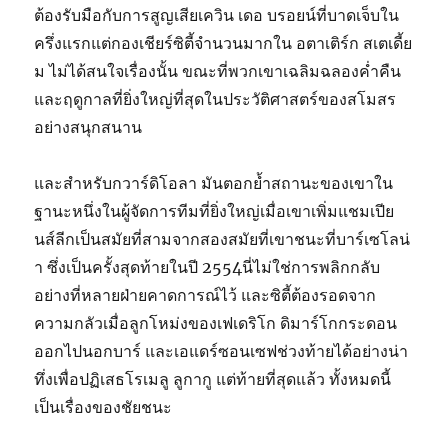
ต้องรับมือกับการสูญเสียเควิน เดอ บรอยน์ที่บาดเจ็บใน
ครึ่งแรกแต่กองเชียร์ซิตี้จำนวนมากใน อตาเติร์ก สเตเดี้ย
ม ไม่ได้สนใจเรื่องนั้น ขณะที่พวกเขาเฉลิมฉลองค่ำคืน
และฤดูกาลที่ยิ่งใหญ่ที่สุดในประวัติศาสตร์ของสโมสร
อย่างสนุกสนาน
และสำหรับกวาร์ดิโอลา มันตอกย้ำสถานะของเขาใน
ฐานะหนึ่งในผู้จัดการทีมที่ยิ่งใหญ่เมื่อเขาเพิ่มแชมเปีย
นส์ลีกเป็นสมัยที่สามจากสองสมัยที่เขาชนะที่บาร์เซโลน่
า ซึ่งเป็นครั้งสุดท้ายในปี 2554นี่ไม่ใช่การพลิกกลับ
อย่างที่หลายฝ่ายคาดการณ์ไว้ และซิตี้ต้องรอดจาก
ความกลัวเมื่อลูกโหม่งของเฟเดริโก ดิมาร์โกกระดอน
ออกไปนอกบาร์ และเอแดร์ซอนเซฟช่วงท้ายได้อย่างน่า
ทึ่งเพื่อปฏิเสธโรเมลู ลูกากู แต่ท้ายที่สุดแล้ว ทั้งหมดนี้
เป็นเรื่องของชัยชนะ