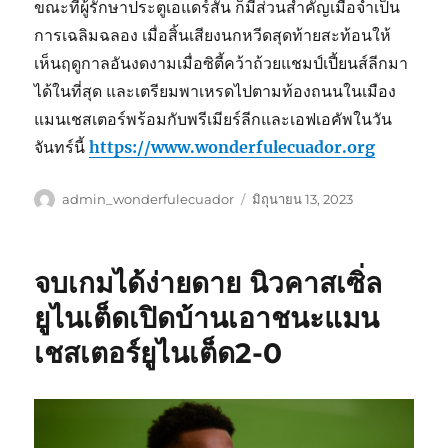
ขณะที่ผู้รักษาประตูเอแดร์สัน ก็มีส่วนสำคัญเมื่อจำเป็น
การเฉลิมฉลอง เมื่อสิ้นเสียงนกหวีดสุดท้ายสะท้อนให้
เห็นฤดูกาลอันงดงามเมื่อซิตี้คว้าถ้วยแชมป์เปี้ยนส์ลีกมา
ได้ในที่สุด และเตรียมพาเหรดไปตามท้องถนนในเมือง
แมนเชสเตอร์พร้อมกับพรีเมียร์ลีกและเอฟเอคัพในวัน
จันทร์นี้
https://www.wonderfulecuador.org
ผู้
เขียน
admin_wonderfulecuador
มิถุนายน 13, 2023
เขียน
เมื่อ
จบเกมได้ง่ายดาย นิวคาสเซิ่ล
ยูไนเต็ดเปิดบ้านเอาชนะแมน
เชสเตอร์ยูไนเต็ด2-0