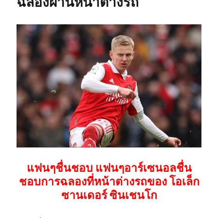
ฉลองผ่านหน้าต่างรถ
แฟนๆชื่นชอบ แฟนๆอาร์เซนอลชื่น
ชอบการฉลองที่หน้าต่างรถของ โอเล็ก
ซานเดอร์ ซินเชนโก