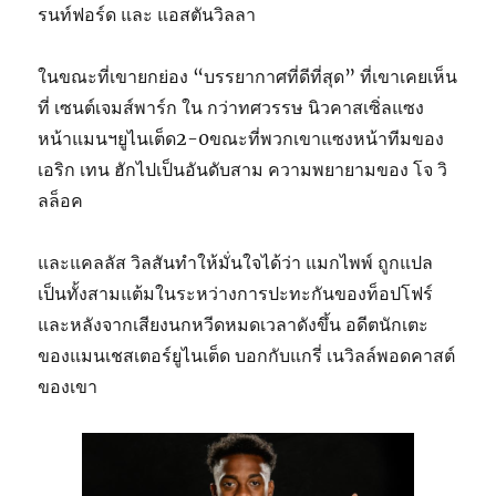
รนท์ฟอร์ด และ แอสตันวิลลา
ในขณะที่เขายกย่อง “บรรยากาศที่ดีที่สุด” ที่เขาเคยเห็น
ที่ เซนต์เจมส์พาร์ก ใน กว่าทศวรรษ นิวคาสเซิ่ลแซง
หน้าแมนฯยูไนเต็ด2-0ขณะที่พวกเขาแซงหน้าทีมของ
เอริก เทน ฮักไปเป็นอันดับสาม ความพยายามของ โจ วิ
ลล็อค
และแคลลัส วิลสันทำให้มั่นใจได้ว่า แมกไพพ์ ถูกแปล
เป็นทั้งสามแต้มในระหว่างการปะทะกันของท็อปโฟร์
และหลังจากเสียงนกหวีดหมดเวลาดังขึ้น อดีตนักเตะ
ของแมนเชสเตอร์ยูไนเต็ด บอกกับแกรี่ เนวิลล์พอดคาสต์
ของเขา