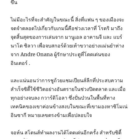
ขึ้น
ไม่มีอะไรที่จะสำคัญในขณะนี้ สิ่งที่แฟน ๆ ของเมืองจะ
จดจำตลอดไปเกี่ยวกับเกมนี้คือช่วงเวลาที่ โรดริ มาถึง
จุดสิ้นสุดของการเล่นจาก มานูเอล อาคานจี และ แบร์
นาโด ซิลวา เพื่อจบสกอร์ด้วยเท้าขวาอย่างแม่นยำห่าง
จาก Andre Onana ผู้รักษาประตูที่โดดเด่นของ
อินเตอร์ .
และแน่นอนว่าการชูถ้วยแชมเปียนส์ลีกที่ประสบความ
สำเร็จซิตี้ใช้ชีวิตอย่างอันตรายในช่วงปิดตลาด และเมื่อ
ทุกอย่างจบลง กวาร์ดิโอลา ซึ่งปั่นป่วนในพื้นที่ทาง
เทคนิคของเขาค่อนข้างสงบในขณะที่เขามองหาซิโมเน่
อินซากี หมายเลขตรงข้ามเพื่อปลอบใจ
จอห์น สโตนส์ทำผลงานได้โดดเด่นอีกครั้ง สำหรับซิตี้