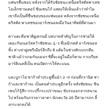
แฟนๆชื่นชอบ หลังจากได้รับชัยชนะเหนือคริสตัลพาเลซ
โอเล็กซานเดอร์ ซินเชนโก้ แสดงให้เห็นแล้วว่าทำไม
เขาถึงเป็นที่ชื่นชอบของแฟนบอล หลังจากชัยชนะเหนือ
คริสตัล พาเลซของอาร์เซนอลเมื่อวันอาทิตย์ที่ผ่านมา
ดาวเตะทีมชาติยูเครนมี บทบาทสำคัญในการช่วยให้
เดอะกันเนอร์สคว้าชัยชนะ 4-1 ที่เอมิเรตส์ อาร์เซนอล
ทิ้ง ห่างจ่าฝูงพรีเมียร์ลีกถึง 8 แต้มในช่วงพักเบรกทีม
ชาติ แม้ว่าเกมกับแมนฯ ซิตี้จะอยู่ในมือก็ตาม กาเบรียล
มาร์ติเนลลี่เป็น คนเปิดการให้คะแนน
และบูกาโย่ ซาก้าทำประตูขึ้นนำ 2-0 ก่อนที่กรานิต ชา
ก้าและซาก้าจะ เป็นคนทำประตูอีกครั้ง หลังชัยชนะ ซิน
เชนโก้รู้สึก กระปรี้กระเปร่าขณะ ขับรถออกจากสนาม
ไป พร้อมกับภรรยาวลาดา นักเตะวัย 26 ปีสามารถก ลิ้
งกระจกลงได้