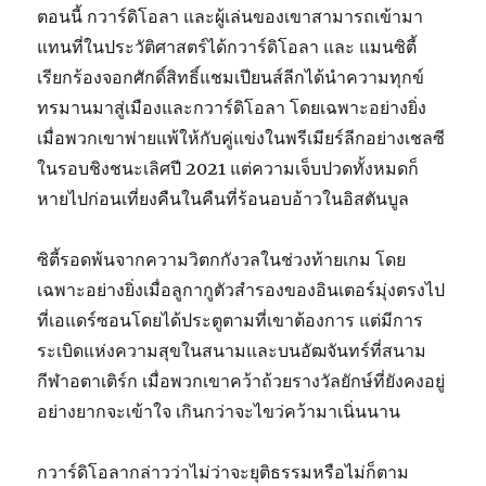
ตอนนี้ กวาร์ดิโอลา และผู้เล่นของเขาสามารถเข้ามา
แทนที่ในประวัติศาสตร์ได้กวาร์ดิโอลา และ แมนซิตี้
เรียกร้องจอกศักดิ์สิทธิ์แชมเปียนส์ลีกได้นำความทุกข์
ทรมานมาสู่เมืองและกวาร์ดิโอลา โดยเฉพาะอย่างยิ่ง
เมื่อพวกเขาพ่ายแพ้ให้กับคู่แข่งในพรีเมียร์ลีกอย่างเชลซี
ในรอบชิงชนะเลิศปี 2021 แต่ความเจ็บปวดทั้งหมดก็
หายไปก่อนเที่ยงคืนในคืนที่ร้อนอบอ้าวในอิสตันบูล
ซิตี้รอดพ้นจากความวิตกกังวลในช่วงท้ายเกม โดย
เฉพาะอย่างยิ่งเมื่อลูกากูตัวสำรองของอินเตอร์มุ่งตรงไป
ที่เอแดร์ซอนโดยได้ประตูตามที่เขาต้องการ แต่มีการ
ระเบิดแห่งความสุขในสนามและบนอัฒจันทร์ที่สนาม
กีฬาอตาเติร์ก เมื่อพวกเขาคว้าถ้วยรางวัลยักษ์ที่ยังคงอยู่
อย่างยากจะเข้าใจ เกินกว่าจะไขว่คว้ามาเนิ่นนาน
กวาร์ดิโอลากล่าวว่าไม่ว่าจะยุติธรรมหรือไม่ก็ตาม