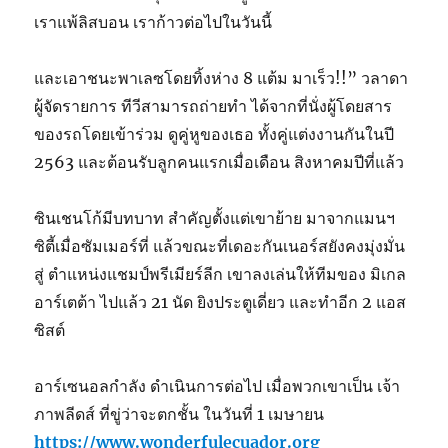
เราแพ้ลิสบอน เราก้าวต่อไปในวันนี้
และเอาชนะพาเลซโดยทิ้งห่าง 8 แต้ม มาเร็ว!!” วลาดา
ผู้จัดรายการ ทีวีสามารถถ่ายทำ ได้จากที่นั่งผู้โดยสาร
ของรถโดยเข้าร่วม ดูคู่หูของเธอ ทั้งคู่แต่งงานกันในปี
2563 และต้อนรับลูกคนแรกเมื่อเดือน สิงหาคมปีที่แล้ว
ซินเชนโก้มีบทบาท สำคัญตั้งแต่เขาย้าย มาจากแมนฯ
ซิตี้เมื่อซัมเมอร์ที่ แล้วขณะที่เดอะกันเนอร์สยังคงมุ่งมั่น
สู่ ตำแหน่งแชมป์พรีเมียร์ลีก เขาลงเล่นให้ทีมของ มิเกล
อาร์เตต้า ไปแล้ว 21 นัด ยิงประตูเดี่ยว และทำอีก 2 แอส
ซิสต์
อาร์เซนอลกำลัง ดำเนินการต่อไป เมื่อพวกเขาเป็น เจ้า
ภาพลีดส์ ที่ขู่ว่าจะตกชั้น ในวันที่ 1 เมษายน
https://www.wonderfulecuador.org